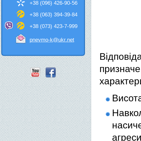
+38 (096) 426-90-56
+38 (063) 394-39-84
+38 (073) 423-7-999
pnevmo-k@ukr.net
Відпові
призна
характер
Висота
Навко
насич
агрес