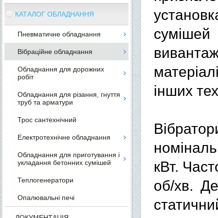
устано
КАТАЛОГ ОБЛАДНАННЯ
сумішей
Пневматичне обладнання
виванта
Вібраційне обладнання
матеріал
Обладнання для дорожних
робіт
інших тех
Обладнання для різання, гнуття
труб та арматури
Трос сантехнічний
Вібратор
Електротехнічне обладнання
номіналь
Обладнання для приготування і
укладання бетонних сумішей
кВт. Час
Теплогенератори
об/хв. Д
Опалювальні печі
статични
ДОКУМЕНТАЦІЯ