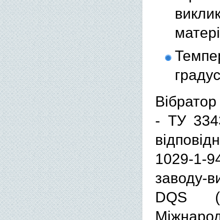
викли
матері
Темпе
градус
Вібратор
- ТУ 334
відповід
1029-1-9
заводу-в
DQS (Н
Міжнарод