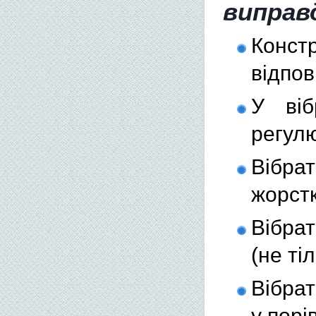
виправ
Конст
відпо
У віб
регул
Вібра
жорст
Вібрат
(не ті
Вібра
у порі