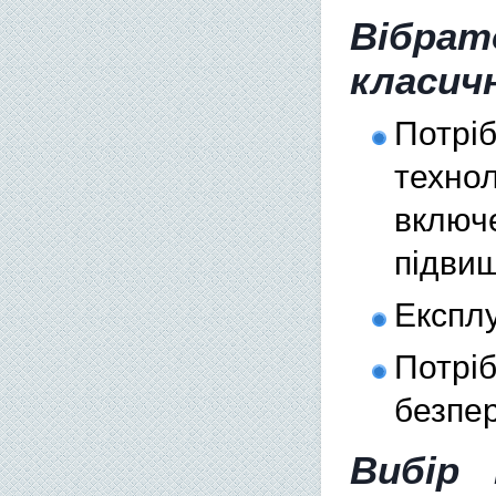
Вібрат
класич
Потрі
техн
включ
підви
Експлу
Потрі
безпер
Вибір 