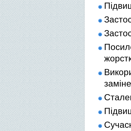
Підвищ
Застос
Застос
Посил
жорстк
Викор
заміне
Сталев
Підви
Сучас