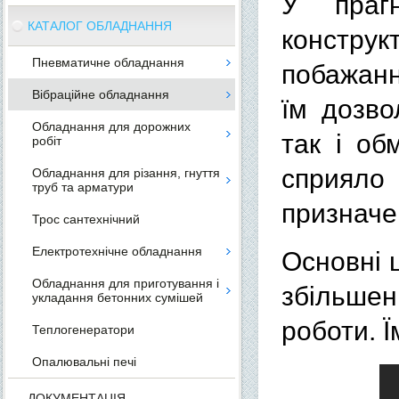
У прагн
КАТАЛОГ ОБЛАДНАННЯ
конструк
Пневматичне обладнання
побажанн
Вібраційне обладнання
їм дозво
Обладнання для дорожних
так і об
робіт
сприяло
Обладнання для різання, гнуття
труб та арматури
призначе
Трос сантехнічний
Електротехнічне обладнання
Основні ц
Обладнання для приготування і
збільшен
укладання бетонних сумішей
роботи. Ї
Теплогенератори
Опалювальні печі
ДОКУМЕНТАЦІЯ