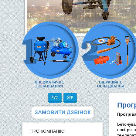
Прог
Прогріва
Бетонува
повітря 
ПРО КОМПАНІЮ
температу