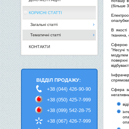
поташу в
(більше 
КОРИСНІ СТАТТІ
Електрооб
опалубки
Загальні статті
В якості
Тематичні статті
тканина, 
Сферою з
КОНТАКТИ
"Несучі т
модулем 
поверхні
відбуваєт
Інфрачер
ВІДДІЛ ПРОДАЖУ:
спрямован
+38 (044) 426-90-90
Сфера за
негативни
+38 (050) 425-7-999
від
+38 (099) 542-28-75
інт
опа
+38 (067) 426-7-999
опа