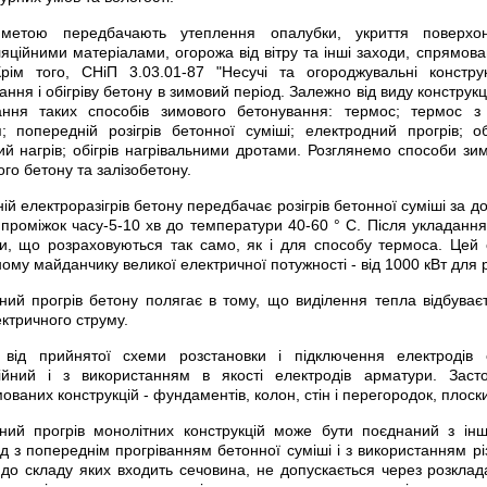
метою передбачають утеплення опалубки, укриття поверхонь
ляційними матеріалами, огорожа від вітру та інші заходи, спрямов
Крім того, СНіП 3.03.01-87 "Несучі та огороджувальні констру
ння і обігріву бетону в зимовий період. Залежно від виду конструк
вання таких способів зимового бетонування: термос; термос 
я; попередній розігрів бетонної суміші; електродний прогрів; о
ний нагрів; обігрів нагрівальними дротами. Розглянемо способи з
го бетону та залізобетону.
ій електроразігрів бетону передбачає розігрів бетонної суміші за 
 проміжок часу-5-10 хв до температури 40-60 ° С. Після укладання 
, що розраховуються так само, як і для способу термоса. Цей 
ому майданчику великої електричної потужності - від 1000 кВт для ро
ний прогрів бетону полягає в тому, що виділення тепла відбуває
ктричного струму.
від прийнятої схеми розстановки і підключення електродів е
ійний і з використанням в якості електродів арматури. Зас
ваних конструкцій - фундаментів, колон, стін і перегородок, плоских
ний прогрів монолітних конструкцій може бути поєднаний з інш
д з попереднім прогріванням бетонної суміші і з використанням р
 до складу яких входить сечовина, не допускається через розклад