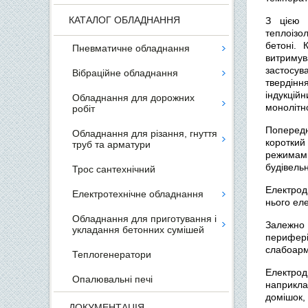
КАТАЛОГ ОБЛАДНАННЯ
З цією 
теплоізо
бетоні. 
Пневматичне обладнання
витримува
застосу
Вібраційне обладнання
твердінн
індукцій
Обладнання для дорожних
монолітно
робіт
Попередн
Обладнання для різання, гнуття
короткий
труб та арматури
режимами
будівельн
Трос сантехнічний
Електрод
Електротехнічне обладнання
нього еле
Обладнання для приготування і
Залежно 
укладання бетонних сумішей
перифер
слабоармо
Теплогенератори
Електрод
Опалювальні печі
наприкла
домішок,
ДОКУМЕНТАЦІЯ