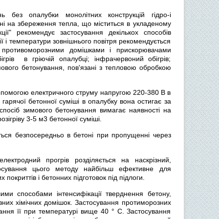
 без опалубки монолітних конструкцій гідро-і
ані на збереження тепла, що міститься в укладеному
кції" рекомендує застосування декількох способів
ції і температури зовнішнього повітря рекомендується
з противоморозними домішками і прискорювачами
бігрів в гріючій опалубці; інфрачервоний обігрів;
имового бетонування, пов'язані з тепловою обробкою
допомогою електричного струму напругою 220-380 В в
гарячої бетонної суміші в опалубку вона остигає за
спосіб зимового бетонування вимагає наявності на
зігріву 3-5 м3 бетонної суміші.
ться безпосередньо в бетоні при пропущенні через
лектродний прогрів розділяється на наскрізний,
тосування цього методу найбільш ефективне для
 покриттів і бетонних підготовок під підлоги.
ими способами інтенсифікації тверднення бетону,
ізних хімічних домішок. Застосування протиморозних
ання її при температурі вище 40 ° С. Застосування