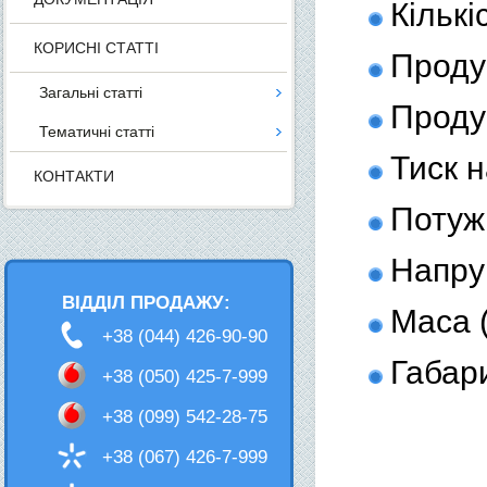
Кількі
КОРИСНІ СТАТТІ
Продук
Загальні статті
Продук
Тематичні статті
Тиск н
КОНТАКТИ
Потужн
Напру
ВІДДІЛ ПРОДАЖУ:
Маса (
+38 (044) 426-90-90
Габар
+38 (050) 425-7-999
+38 (099) 542-28-75
+38 (067) 426-7-999