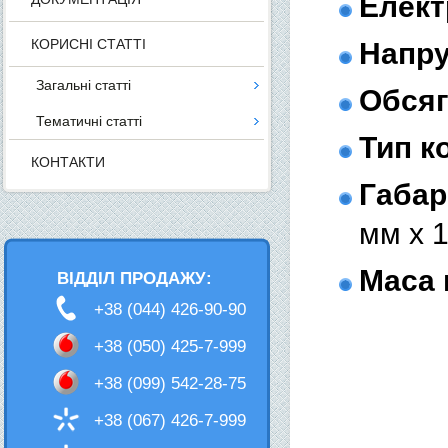
Елект
КОРИСНІ СТАТТІ
Напру
Загальні статті
Обсяг
Тематичні статті
Тип к
КОНТАКТИ
Габар
мм х 
Маса 
ВІДДІЛ ПРОДАЖУ:
+38 (044) 426-90-90
+38 (050) 425-7-999
+38 (099) 542-28-75
+38 (067) 426-7-999