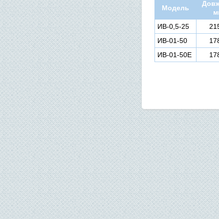
Довж
Модель
м
ИВ-0,5-25
21
ИВ-01-50
17
ИВ-01-50Е
17