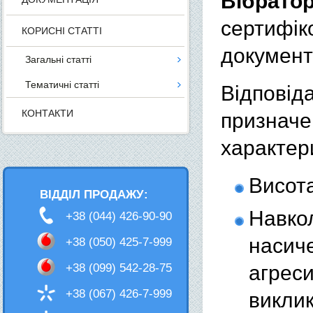
Вібрат
сертифік
КОРИСНІ СТАТТІ
документ
Загальні статті
Тематичні статті
Відпові
КОНТАКТИ
призна
характер
Висота
ВІДДІЛ ПРОДАЖУ:
Навко
+38 (044) 426-90-90
насич
+38 (050) 425-7-999
+38 (099) 542-28-75
агрес
+38 (067) 426-7-999
викли