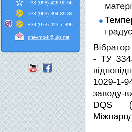
+38 (096) 426-90-56
матері
+38 (063) 394-39-84
Темпе
+38 (073) 423-7-999
градус
pnevmo-k@ukr.net
Вібратор
- ТУ 334
відповід
1029-1-9
заводу-в
DQS (Н
Міжнарод