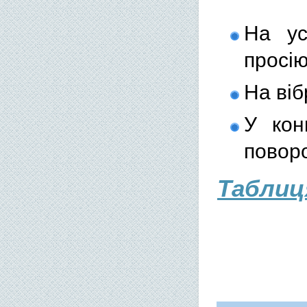
На ус
просію
На ві
У кон
поворо
Таблиц