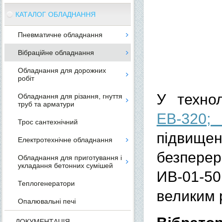
КАТАЛОГ ОБЛАДНАННЯ
Пневматичне обладнання
Вібраційне обладнання
Обладнання для дорожних
робіт
У техно
Обладнання для різання, гнуття
труб та арматури
ЕВ-320;
Трос сантехнічний
підвище
Електротехнічне обладнання
безперер
Обладнання для приготування і
укладання бетонних сумішей
ИВ-01-50
Теплогенератори
великим 
Опалювальні печі
ДОКУМЕНТАЦІЯ