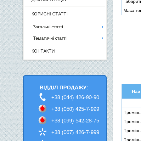
Габаритн
Маса теп
КОРИСНІ СТАТТІ
Загальні статті
Тематичні статті
КОНТАКТИ
ВІДДІЛ ПРОДАЖУ:
Най
+38 (044) 426-90-90
+38 (050) 425-7-999
Промінь
+38 (099) 542-28-75
Промінь
Промінь
+38 (067) 426-7-999
Промінь