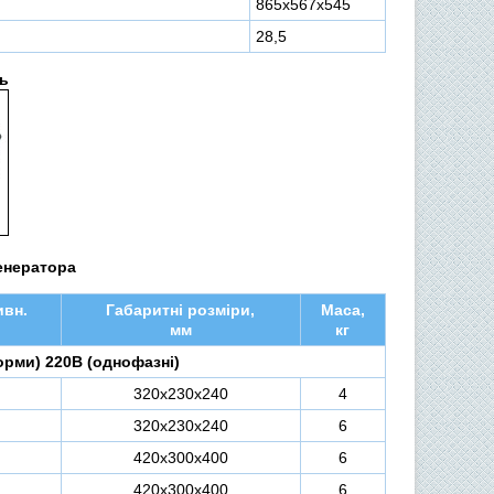
865х567х545
28,5
ь
енератора
ивн.
Габаритні розміри,
Маса,
мм
кг
орми) 220В (однофазні)
320х230х240
4
320х230х240
6
420х300х400
6
420х300х400
6