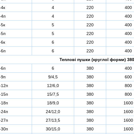
-4к
4
220
400
-4п
4
220
400
-5к
5
220
400
-5п
5
220
400
-6к
6
220
400
-6п
6
220
400
Теплові пушки (круглої форми) 380
-6п
6
380
400
-9п
9/4,5
380
600
-12п
12/6,0
380
800
-15п
15/7,5
380
800
-18п
18/9,0
380
1600
-24п
24/12,0
380
1600
-27п
27/13,5
380
1600
-30п
30/15,0
380
1600