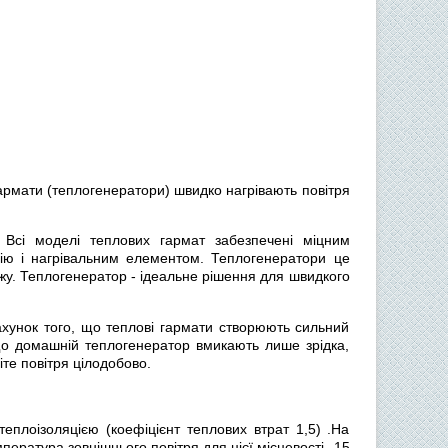
гармати (теплогенератори) швидко нагрівають повітря
 Всі моделі теплових гармат забезпечені міцним
цію і нагрівальним елементом. Теплогенератори це
тажу. Теплогенератор - ідеальне рішення для швидкого
унок того, що теплові гармати створюють сильний
що домашній теплогенератор вмикають лише зрідка,
те повітря цілодобово.
плоізоляцією (коефіцієнт теплових втрат 1,5) .На
пература зовнішнього повітря для цієї місцевості -15