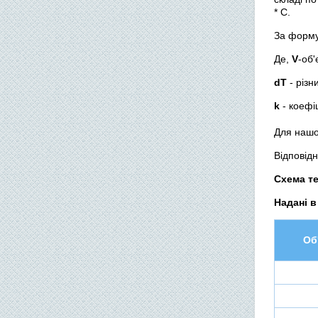
* С.
За форм
Де,
V
-об
dT
- різн
k
- коефі
Для нашо
Відповідн
Схема те
Надані в
Об