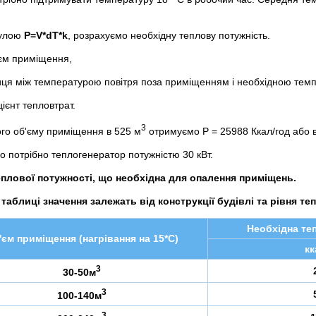
улою
Р=V*dT*k
, розрахуємо необхідну теплову потужність.
'єм приміщення,
иця між температурою повітря поза приміщенням і необхідною тем
цієнт тепловтрат.
3
го об'єму приміщення в 525 м
отримуємо Р = 25988 Ккал/год або в
о потрібно теплогенератор потужністю 30 кВт.
плової потужності, що необхідна для опалення приміщень.
 таблиці значення залежать від конструкції будівлі та рівня те
Необхідна теп
'єм приміщення (нагрівання на 15*С)
кк
3
30-50м
3
100-140м
3