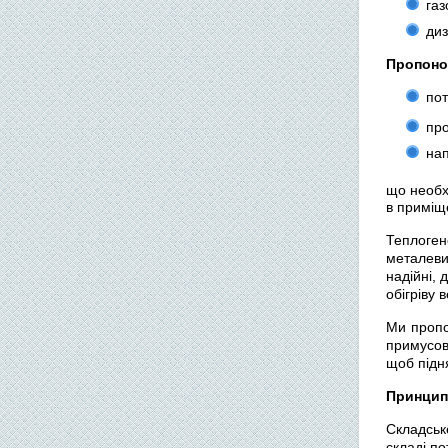
газ
диз
Пропоно
пот
про
нап
що необх
в приміщ
Теплоген
металеви
надійні, 
обігріву 
Ми пропо
примусов
щоб підн
Принцип
Складськ
складі по