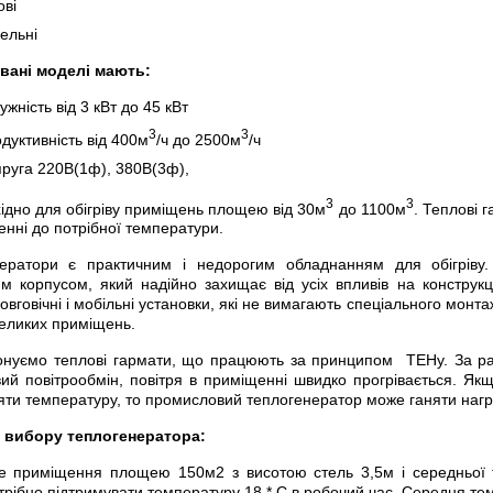
ові
ельні
вані моделі мають:
ужність від 3 кВт до 45 кВт
3
3
дуктивність від 400м
/ч до 2500м
/ч
руга 220В(1ф), 380В(3ф),
3
3
ідно для обігріву приміщень площею від 30м
до 1100м
. Теплові 
енні до потрібної температури.
ератори є практичним і недорогим обладнанням для обігріву.
м корпусом, який надійно захищає від усіх впливів на конструк
довговічні і мобільні установки, які не вимагають спеціального мон
великих приміщень.
нуємо теплові гармати, що працюють за принципом ТЕНу. За рах
ий повітрообмін, повітря в приміщенні швидко прогрівається. Як
яти температуру, то промисловий теплогенератор може ганяти нагрі
 вибору теплогенератора:
е приміщення площею 150м2 з висотою стель 3,5м і середньої те
трібно підтримувати температуру 18 * С в робочий час. Середня тем