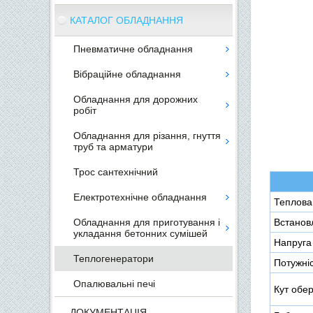
КАТАЛОГ ОБЛАДНАННЯ
Пневматичне обладнання
Вібраційне обладнання
Обладнання для дорожних
робіт
Обладнання для різання, гнуття
труб та арматури
Трос сантехнічний
Електротехнічне обладнання
Теплова 
Обладнання для приготування і
Встановл
укладання бетонних сумішей
Напруга
Теплогенератори
Потужніс
Опалювальні печі
Кут обер
ДОКУМЕНТАЦІЯ