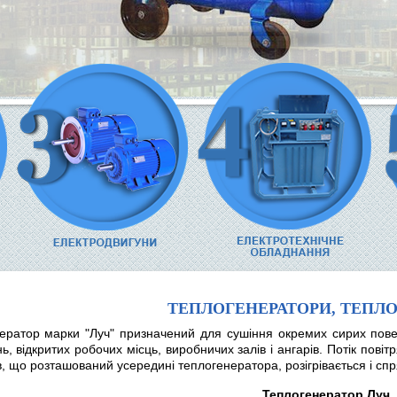
ТЕПЛОГЕНЕРАТОРИ, ТЕПЛ
ератор марки "Луч" призначений для сушіння окремих сирих повер
, відкритих робочих місць, виробничих залів і ангарів. Потік пов
в, що розташований усередині теплогенератора, розігрівається і сп
Теплогенератор Луч