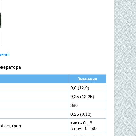
ричні
енератора
Значення
9,0 (12,0)
9,25 (12,25)
380
0,25 (0,18)
вниз - 0…8
ї осі, град
вгору - 0…90