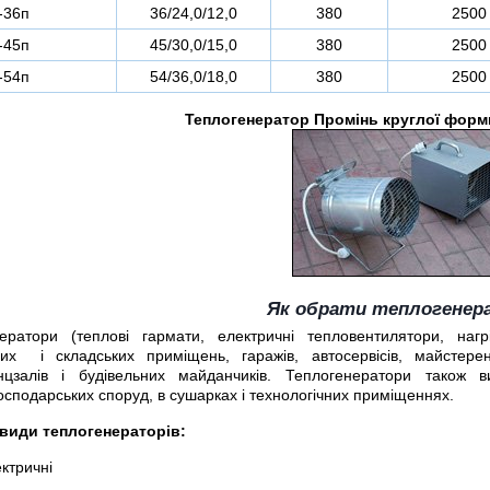
-36п
36/24,0/12,0
380
2500
-45п
45/30,0/15,0
380
2500
-54п
54/36,0/18,0
380
2500
Теплогенератор Промінь круглої форм
Як обрати теплогенер
ератори (теплові гармати, електричні тепловентилятори, нагрі
их і складських приміщень, гаражів, автосервісів, майстерень
нцзалів і будівельних майданчиків. Теплогенератори також в
осподарських споруд, в сушарках і технологічних приміщеннях.
види теплогенераторів:
ктричні