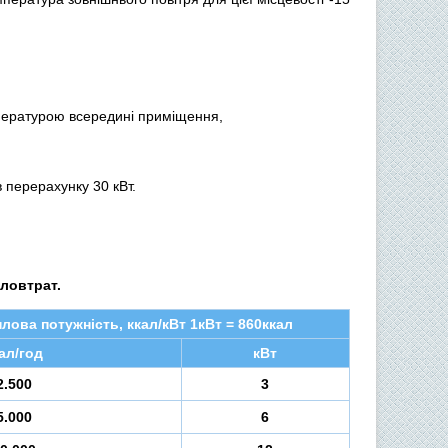
пературою всередині приміщення,
 перерахунку 30 кВт.
пловтрат.
лова потужність, ккал/кВт 1кВт = 860ккал
ал/год
кВт
2.500
3
5.000
6