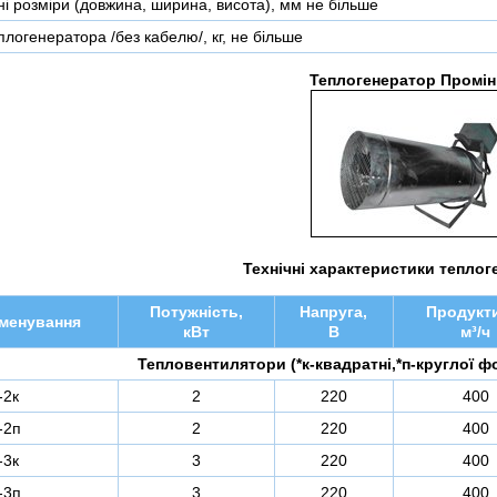
і розміри (довжина, ширина, висота), мм не більше
логенератора /без кабелю/, кг, не більше
Теплогенератор Промін
Технічні характеристики теплог
Потужність,
Напруга,
Продукт
менування
кВт
В
м³/ч
Тепловентилятори (*к-квадратні,*п-круглої ф
-2к
2
220
400
-2п
2
220
400
-3к
3
220
400
-3п
3
220
400