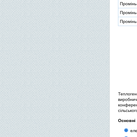
Промінь
Промінь
Промінь
Теплоген
виробнич
конфере
сільськог
Основні 
еле