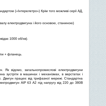
тандартом («Інтерелетро») Крім того можливі серії АД,
 валу електродвигуна і його основою, станиною)
відає 1000 об/хв).
апи + фланець.
. Як відомо, загальнопромислові електродвигуни
на зустріти в машинах і механізмах, в верстатах і
х. Двигун працює від трифазної мережі. Стандартна
ектродвигун АІР 63 А2 під напругу від 220 до 380В