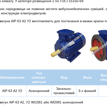
 клімату. У категорії розміщення 2 по ГОСТ15150-69.
нє середовище не повинне містити вибухонебезпечних сумішей, ст
і конструкцію електродвигунів.
вигуни АІР 63 А2 У2 виготовляють для постачання в межах країни 
Тип
Вис
Найменування
електро-
Вид
Фаза
обе
двигуна
Загально-
АІР 63 А2 У2
Асинхронний
3-х фазний
промисловий
вигун АІР 63 А2, У2 ІМ1081 або ІМ2081 асинхронний