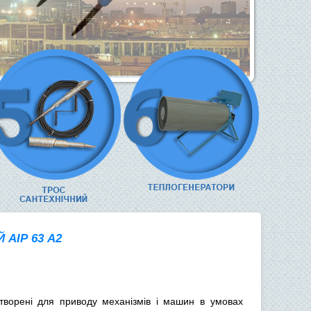
АІР 63 А2
творені для приводу механізмів і машин в умовах