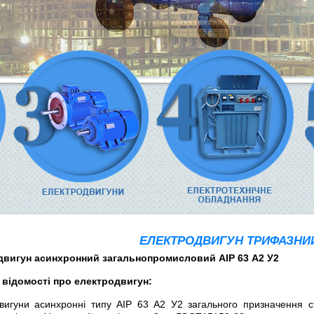
ЕЛЕКТРОДВИГУН ТРИФАЗНИЙ 
двигун асинхронний загальнопромисловий АІР 63 А2 У2
 відомості про електродвигун:
вигуни асинхронні типу АІР 63 А2 У2 загального призначення с