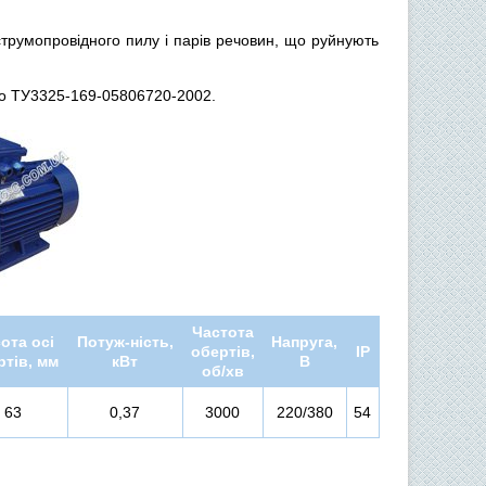
румопровідного пилу і парів речовин, що руйнують
по ТУ3325-169-05806720-2002.
Частота
ота осі
Потуж-ність,
Напруга,
обертів,
IP
ртів, мм
кВт
В
об/хв
63
0,37
3000
220/380
54