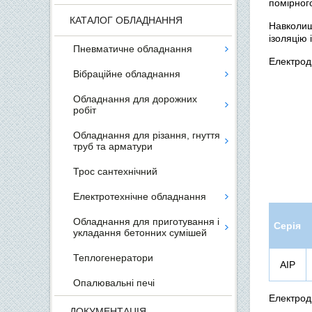
помірного
КАТАЛОГ ОБЛАДНАННЯ
Навколиш
ізоляцію 
Пневматичне обладнання
Електрод
Вібраційне обладнання
Обладнання для дорожних
робіт
Обладнання для різання, гнуття
труб та арматури
Трос сантехнічний
Електротехнічне обладнання
Обладнання для приготування і
Серія
укладання бетонних сумішей
Теплогенератори
АІР
Опалювальні печі
Електрод
ДОКУМЕНТАЦІЯ