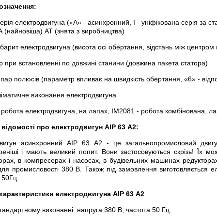
означення:
серія електродвигуна («А» - асинхронний, І - уніфікована серія за с
А (найновіша) АТ (знята з виробництва)
абарит електродвигуна (висота осі обертання, відстань між центром
р при встановленні по довжині станини (довжина пакета статора)
 пар полюсів (параметр впливає на швидкість обертання, «6» - відпо
кліматичне виконання електродвигуна
 робота електродвигуна, на лапах, IM2081 - робота комбінована, л
 відомості про електродвигун АІР 63 А2:
вигун асинхронний АІР 63 А2 - це загальнопромисловий двигун
еніші і мають великий попит. Вони застосовуються скрізь! Їх мож
орах, в компресорах і насосах, в будівельних машинах редуктора
для промисловості 380 В. Також під замовлення виготовляється ел
 50Гц.
 характеристики електродвигуна АІР 63 А2
тандартному виконанні: напруга 380 В, частота 50 Гц.