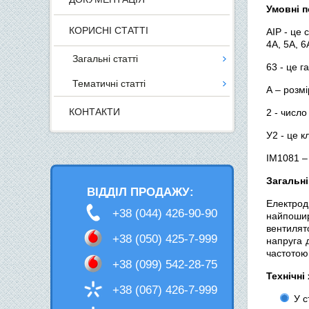
Умовні п
КОРИСНІ СТАТТІ
АІР - це 
4А, 5А, 6
Загальні статті
63 - це г
Тематичні статті
А – розмі
КОНТАКТИ
2 - число
У2 - це 
IМ1081 –
Загальні
ВІДДІЛ ПРОДАЖУ:
Електрод
+38 (044) 426-90-90
найпошир
вентилят
+38 (050) 425-7-999
напруга 
частотою
+38 (099) 542-28-75
Технічні
+38 (067) 426-7-999
У с