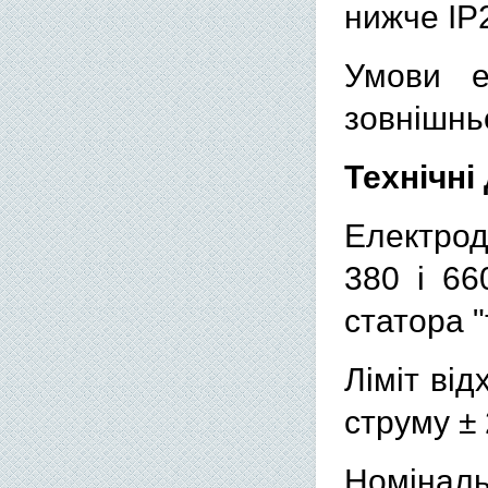
нижче IР
Умови е
зовнішнь
Технічні
Електрод
380 і 66
статора "
Ліміт ві
струму ±
Номіналь