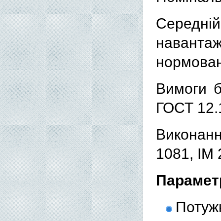
Середній
наванта
нормован
Вимоги б
ГОСТ 12.1
Виконан
1081, IM
Парамет
Потужн