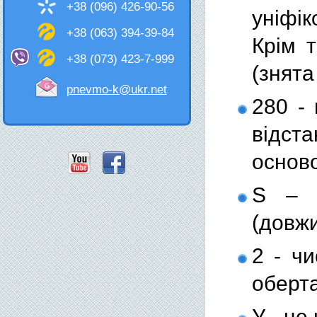
+38 (096) 426-90-56
уніфік
+38 (063) 394-39-84
Крім 
+38 (073) 423-7-999
(знята
pnevmo-k@ukr.net
280 - 
відст
основ
S – р
(довжи
2 - ч
оберта
У - це