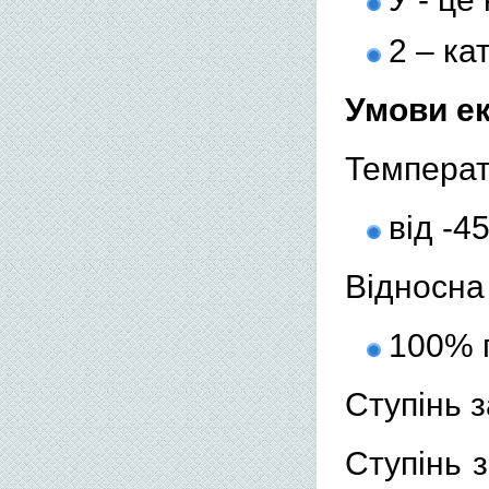
2 – ка
Умови ек
Температ
від -4
Відносна 
100% 
Ступінь з
Ступінь 