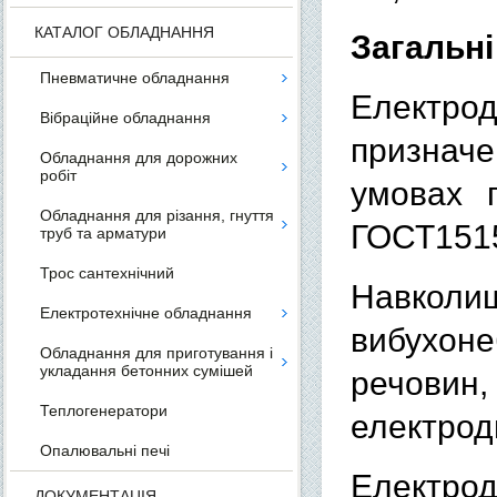
КАТАЛОГ ОБЛАДНАННЯ
Загальні
Пневматичне обладнання
Електрод
Вібраційне обладнання
призначе
Обладнання для дорожних
робіт
умовах п
Обладнання для різання, гнуття
ГОСТ1515
труб та арматури
Трос сантехнічний
Навкол
Електротехнічне обладнання
вибухоне
Обладнання для приготування і
укладання бетонних сумішей
речови
Теплогенератори
електрод
Опалювальні печі
Електрод
ДОКУМЕНТАЦІЯ