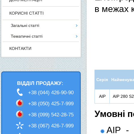
в межах 
КОРИСНІ СТАТТІ
Загальні статті
Тематичні статті
КОНТАКТИ
Серія
Найменув
ВІДДІЛ ПРОДАЖУ:
+38 (044) 426-90-90
АІР
АІР 280 S2
+38 (050) 425-7-999
Умовні п
+38 (099) 542-28-75
+38 (067) 426-7-999
АІР -