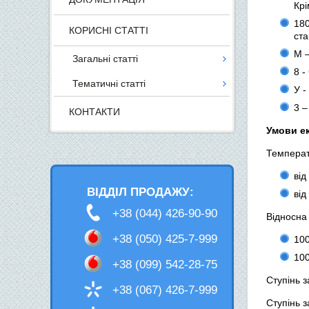
Крі
180
КОРИСНІ СТАТТІ
ст
М –
Загальні статті
8 -
Тематичні статті
У -
3 –
КОНТАКТИ
Умови ек
Температ
від
ВІДДІЛ ПРОДАЖУ:
від
+38 (044) 426-90-90
Відносна 
+38 (050) 425-7-999
100
100
+38 (099) 542-28-75
Ступінь з
+38 (067) 426-7-999
Ступінь з