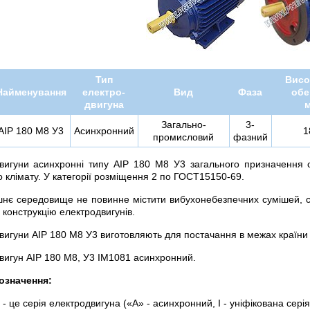
Тип
Висо
Найменування
електро-
Вид
Фаза
обе
двигуна
Загально-
3-
АІР 180 М8 У3
Асинхронний
1
промисловий
фазний
вигуни асинхронні типу АІР 180 М8 У3 загального призначення 
 клімату. У категорії розміщення 2 по ГОСТ15150-69.
нє середовище не повинне містити вибухонебезпечних сумішей, ст
і конструкцію електродвигунів.
вигуни АІР 180 М8 У3 виготовляють для постачання в межах країн
вигун АІР 180 М8, У3 IМ1081 асинхронний.
означення:
 - це серія електродвигуна («А» - асинхронний, І - уніфікована сер