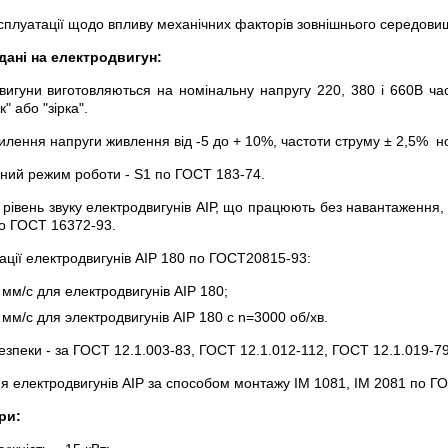
сплуатації щодо впливу механічних факторів зовнішнього середов
 дані на електродвигун:
вигуни виготовляються на номінальну напругу 220, 380 і 660В ча
" або "зірка".
хилення напруги живлення від -5 до + 10%, частоти струму ± 2,5% н
ний режим роботи - S1 по ГОСТ 183-74.
 рівень звуку електродвигунів АІР, що працюють без навантаження
по ГОСТ 16372-93.
ації електродвигунів АІР 180 по ГОСТ20815-93:
 мм/с для електродвигунів АІР 180;
 мм/с для электродвигунів АІР 180 с n=3000 об/хв.
зпеки - за ГОСТ 12.1.003-83, ГОСТ 12.1.012-112, ГОСТ 12.1.019-79
я електродвигунів АІР за способом монтажу IM 1081, IM 2081 по Г
ри: