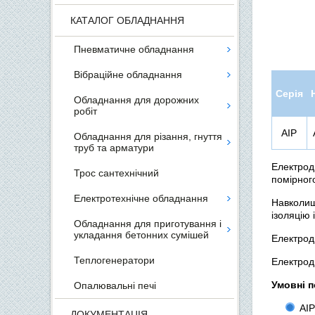
КАТАЛОГ ОБЛАДНАННЯ
Пневматичне обладнання
Вібраційне обладнання
Серія
Обладнання для дорожних
робіт
АІР
Обладнання для різання, гнуття
труб та арматури
Електрод
Трос сантехнічний
помірного
Електротехнічне обладнання
Навколиш
ізоляцію 
Обладнання для приготування і
укладання бетонних сумішей
Електрод
Теплогенератори
Електрод
Умовні п
Опалювальні печі
АІР
ДОКУМЕНТАЦІЯ