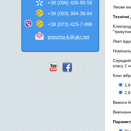
+38 (096) 426-90-56
Умови ек
+38 (063) 394-39-84
Технічні
+38 (073) 423-7-999
Електрод
"трикутник
pnevmo-k@ukr.net
Ліміт від
Номіналь
Середній
класу 2 
Клас вібр
1,8
2,8
Вимоги бе
Виконанн
Парамет