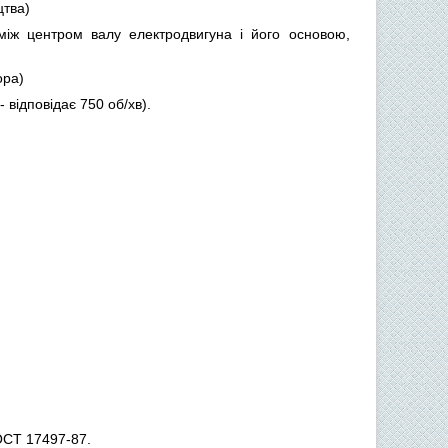
цтва)
 між центром валу електродвигуна і його основою,
ора)
 відповідає 750 об/хв).
ГОСТ 17497-87.