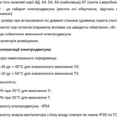
м того можливі серії АД, 4А, 5А, 6А (найновіша) АТ (знята з виробни
 - це габарит електродвигуна (висота осі обертання, відстань
аниною)
 розмір при встановленні по довжині станини (довжина пакета стат
 число пар полюсів (параметр впливає на швидкість обертання, «8» -
 це кліматичне виконання електродвигуна
 категорія розміщення.
сплуатації електродвигуна:
ура навколишнього середовища:
 -45 до + 40°С для кліматичного виконання У2;
 -10 до + 50°С для кліматичного виконання Т2.
вологість:
% при 25°С для виконання У;
% при 25°С для виконання Т.
ахисту електродвигуна - IР54.
ахисту кожуха вентилятора з боку входу повітря не нижче IР20 по 