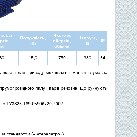
та осі
Частота
Потужність,
Напруга,
ртів,
обертів,
IP
кВт
В
мм
об/мин
80
15,0
750
380
54
створені для приводу механізмів і машин в умовах
румопровідного пилу і парів речовин, що руйнують
и по ТУ3325-169-05906720-2002
ія за стандартом («Інтерелетро»)