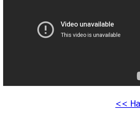
<< На