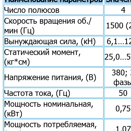
Число полюсов
4
Скорость вращения об./
1500 (
мин (Гц)
Вынуждающая сила, (кН)
6,1…1
Статический момент,
25,0…5
(кг*см)
380; 
Напряжение питания, (В)
фаз
Частота тока, (Гц)
50
Мощность номинальная,
0,75
(кВт)
Мощность потребляемая,
1,07