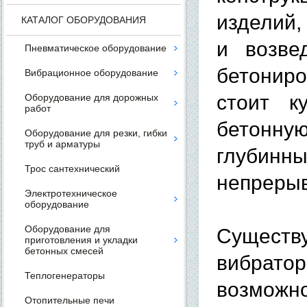
изделий,
КАТАЛОГ ОБОРУДОВАНИЯ
и возве
Пневматическое оборудование
бетонир
Вибрационное оборудование
стоит к
Оборудование для дорожных
работ
бетонну
Оборудование для резки, гибки
труб и арматуры
глубинн
Трос сантехнический
непрерыв
Электротехническое
оборудование
Оборудование для
Сущест
приготовления и укладки
бетонных смесей
вибратор
Теплогенераторы
возможн
Отопительные печи