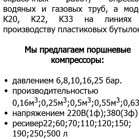
водяных и газовых труб, а мод
К20, К22, К33 на линиях
производству пластиковых бутыло
Мы предлагаем поршневые
компрессоры:
давлением 6,8,10,16,25 бар.
производительностью
3
3
3
3
0,16м
;0,25м
;0,5м
;0,55м
;0,6
напряжением 220В(1ф);380(3ф)
ресивер22;60;70;110;120;150;
190;250;500 л