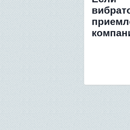
вибрат
приемл
компан