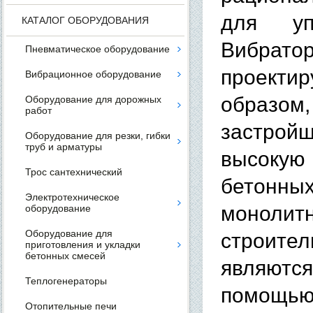
для уп
КАТАЛОГ ОБОРУДОВАНИЯ
Вибрат
Пневматическое оборудование
проекти
Вибрационное оборудование
образо
Оборудование для дорожных
работ
застрой
Оборудование для резки, гибки
труб и арматуры
высоку
Трос сантехнический
бетонн
Электротехническое
монолитн
оборудование
Оборудование для
строите
приготовления и укладки
бетонных смесей
являются
Теплогенераторы
помощь
Отопительные печи