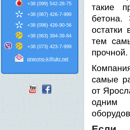
+38 (099) 542-28-75
такие п
+38 (067) 426-7-999
бетона.
+38 (096) 426-90-56
остатки 
+38 (063) 394-39-84
тем сам
+38 (073) 423-7-999
прочной.
pnevmo-k@ukr.net
Компани
самые р
от Яросл
одним 
оборудов
Если 