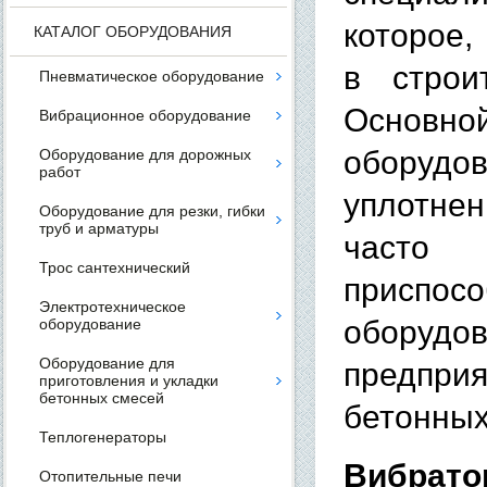
которое,
КАТАЛОГ ОБОРУДОВАНИЯ
в строи
Пневматическое оборудование
Основн
Вибрационное оборудование
обору
Оборудование для дорожных
работ
уплотне
Оборудование для резки, гибки
труб и арматуры
часто
Трос сантехнический
приспос
Электротехническое
оборуд
оборудование
Оборудование для
предпри
приготовления и укладки
бетонных смесей
бетонных
Теплогенераторы
Вибрат
Отопительные печи