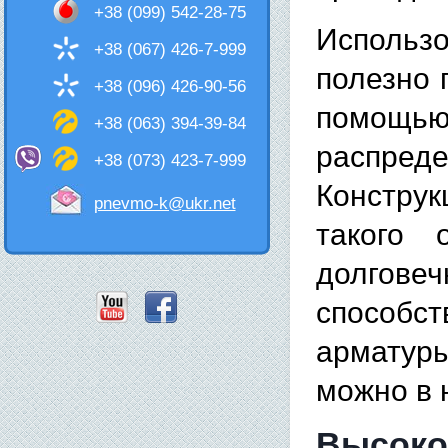
+38 (099) 542-28-75
Использ
+38 (067) 426-7-999
полезно 
+38 (096) 426-90-56
помощью 
+38 (063) 394-39-84
распред
+38 (073) 423-7-999
Констру
pnevmo-k@ukr.net
такого 
долгов
способс
арматуры
можно в 
Высоко