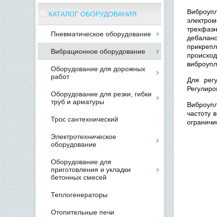
Виброупл
КАТАЛОГ ОБОРУДОВАНИЯ
электром
трехфаз
Пневматическое оборудование
дебаланс
прикрепл
Вибрационное оборудование
происход
виброупл
Оборудование для дорожных
работ
Для рег
Регулиро
Оборудование для резки, гибки
труб и арматуры
Виброупл
частоту 
Трос сантехнический
ограничи
Электротехническое
оборудование
Оборудование для
приготовления и укладки
бетонных смесей
Теплогенераторы
Отопительные печи