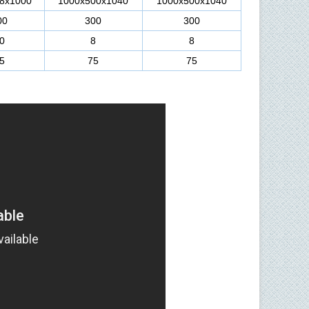
8х1000
1000х500х1040
1000х500х1040
00
300
300
0
8
8
5
75
75