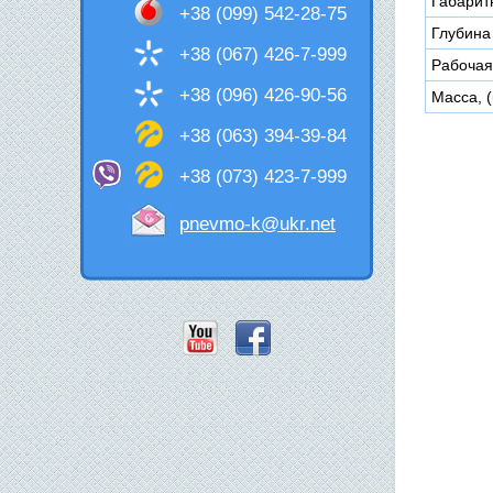
Габарит
+38 (099) 542-28-75
Глубина
+38 (067) 426-7-999
Рабочая 
+38 (096) 426-90-56
Масса, (
+38 (063) 394-39-84
+38 (073) 423-7-999
pnevmo-k@ukr.net