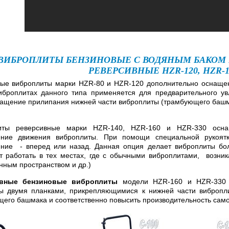
ВИБРОПЛИТЫ БЕНЗИНОВЫЕ С ВОДЯНЫМ БАКОМ HZ
РЕВЕРСИВНЫЕ HZR-120, HZR-16
ые виброплиты марки HZR-80 и HZR-120 дополнительно оснаще
броплитах данного типа применяется для предварительного у
ащение прилипания нижней части виброплиты (трамбующего башмака
иты реверсивные марки HZR-140, HZR-160 и HZR-330 осна
ение движения виброплиты. При помощи специальной рукоят
ение - вперед или назад. Данная опция делает виброплиты бо
т работать в тех местах, где с обычными виброплитами, возник
нным пространством и др.)
вные бензиновые виброплиты
модели HZR-160 и HZR-330 
 двумя планками, прикрепляющимися к нижней части вибропли
его башмака и соответственно повысить производительность сам