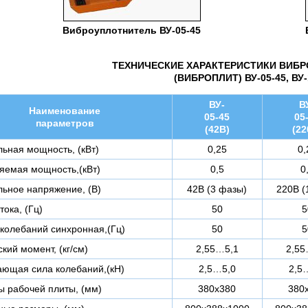
Виброуплотнитель ВУ-05-45
ТЕХНИЧЕСКИЕ ХАРАКТЕРИСТИКИ ВИБ
(ВИБРОПЛИТ) ВУ-05-45, ВУ-
ВУ-
В
Наименование
05-45
05
параметров
(42В)
(22
ьная мощность, (кВт)
0,25
0,
яемая мощность,(кВт)
0,5
0
ьное напряжение, (В)
42В (3 фазы)
220В (
тока, (Гц)
50
5
 колебаний синхронная,(Гц)
50
5
кий момент, (кг/см)
2,55…5,1
2,55
ющая сила колебаний,(кН)
2,5…5,0
2,5
ы рабочей плиты, (мм)
380х380
380