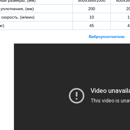
ные размеры, (мм)
800х388х1000
800х38
 уплотнения, (мм)
200
2
скорость, (м/мин)
10
1
кг)
45
4
Виброуплотнители