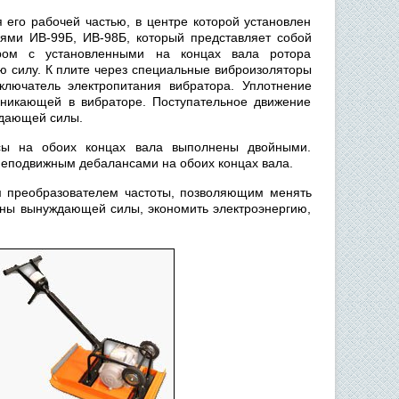
 его рабочей частью, в центре которой установлен
ями ИВ-99Б, ИВ-98Б, который представляет собой
ором с установленными на концах вала ротора
 силу. К плите через специальные виброизоляторы
ключатель электропитания вибратора. Уплотнение
зникающей в вибраторе. Поступательное движение
ждающей силы.
сы на обоих концах вала выполнены двойными.
неподвижным дебалансами на обоих концах вала.
м преобразователем частоты, позволяющим менять
чины вынуждающей силы, экономить электроэнергию,