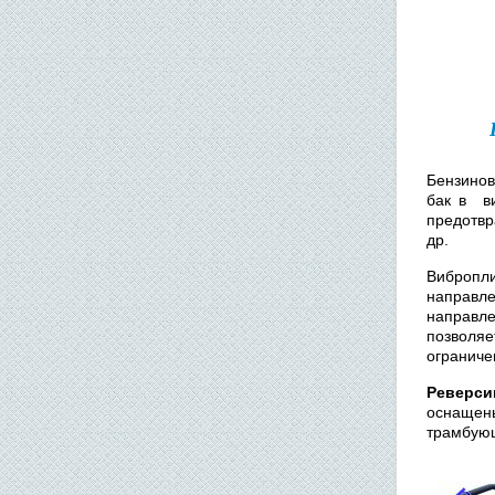
Бензинов
бак в ви
предотвр
др.
Вибропл
направл
направл
позволяе
ограниче
Реверси
оснащены
трамбующ