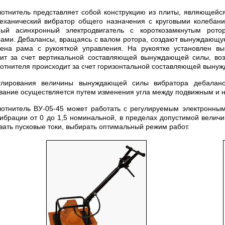
отнитель представляет собой конструкцию из плиты, являющейся
еханический вибратор общего назначения с круговыми колебани
ный асинхронный электродвигатель с короткозамкнутым рот
ами. Дебалансы, вращаясь с валом ротора, создают вынуждающую
ена рама с рукояткой управления. На рукоятке установлен вы
ит за счет вертикальной составляющей вынуждающей силы, во
отнителя происходит за счет горизонтальной составляющей выну
улирования величины вынуждающей силы вибратора дебалан
вание осуществляется путем изменения угла между подвижным и 
отнитель ВУ-05-45 может работать с регулируемым электронны
вибрации от 0 до 1,5 номинальной, в пределах допустимой вели
вать пусковые токи, выбирать оптимальный режим работ.