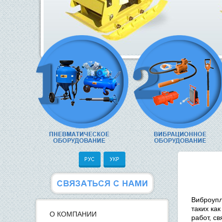
Виброупл
таких ка
О КОМПАНИИ
работ, с