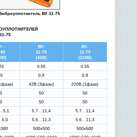
Виброуплотнитель ВУ-11-75
РОУПЛОТНИТЕЛЕЙ
11-75
У-
ВУ-
ВУ-
-45
11-75
11-75
0В)
(42В)
(220В)
25
0,55
0,55
,5
0,9
0,9
1фаза)
42В (3фазы)
220В (1фаза)
0
50
50
0
50
50
…5,1
5,7…11,4
5,7…11,4
…5,0
5,6…11,3
5,6…11,3
х380
500х500
500х500