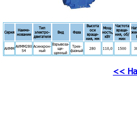
Высота
Частота
Тип
Мощ-
На
Наиме-
оси
враще-
Серия
электро-
Вид
Фаза
ность,
же
нование
враще-
ния, об/
двигателя
кВт
ния, мм
мин
Взрывоза-
АИММ280
Асинхрон-
Трех-
АИММ
щи-
280
110,0
1500
3
S4
ный
фазный
щенный
<< На