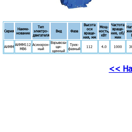
Высота
Частота
Тип
Мощ-
На
Наиме-
оси
враще-
Серия
электро-
Вид
Фаза
ность,
же
нование
враще-
ния, об/
двигателя
кВт
ния, мм
мин
Взрывоза-
АИММ112
Асинхрон-
Трех-
АИММ
щи-
112
4.0
1000
3
МВ6
ный
фазный
щенный
<< На