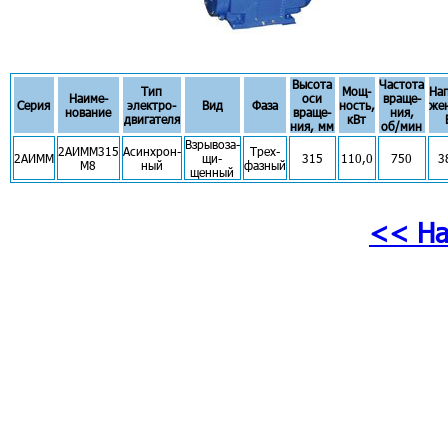
Высота
Частота
Тип
Мощ-
На
Наиме-
оси
враще-
Серия
электро-
Вид
Фаза
ность,
же
нование
враще-
ния,
двигателя
кВт
ния, мм
об/мин
Взрывоза-
2АИММ315
Асинхрон-
Трех-
2АИММ
щи-
315
110,0
750
3
M8
ный
фазный
щенный
<< На