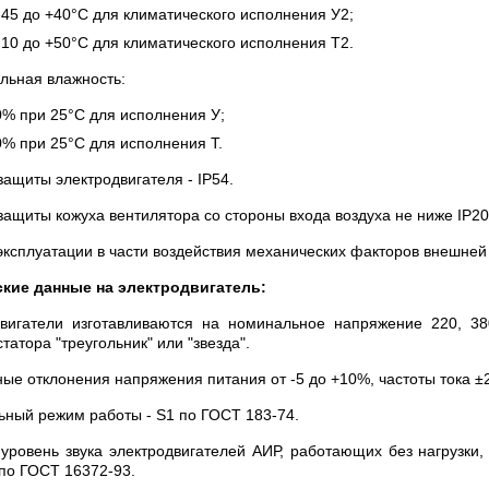
-45 до +40°С для климатического исполнения У2;
-10 до +50°С для климатического исполнения Т2.
льная влажность:
% при 25°С для исполнения У;
% при 25°С для исполнения Т.
защиты электродвигателя - IР54.
защиты кожуха вентилятора со стороны входа воздуха не ниже IР2
эксплуатации в части воздействия механических факторов внешней
ские данные на электродвигатель:
вигатели изготавливаются на номинальное напряжение 220, 3
татора "треугольник" или "звезда".
ые отклонения напряжения питания от -5 до +10%, частоты тока ±
ный режим работы - S1 по ГОСТ 183-74.
уровень звука электродвигателей АИР, работающих без нагрузки
 по ГОСТ 16372-93.