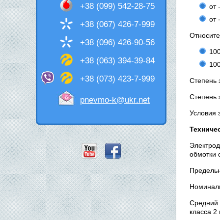
+38 (099) 542-28-75
от 
от 
+38 (067) 426-7-999
Относите
+38 (096) 426-90-56
100
+38 (063) 394-39-84
100
+38 (073) 423-7-999
Степень 
Степень 
pnevmo-k@ukr.net
Условия 
Техниче
Электрод
обмотки с
Предельн
Номиналь
Средний 
класса 2