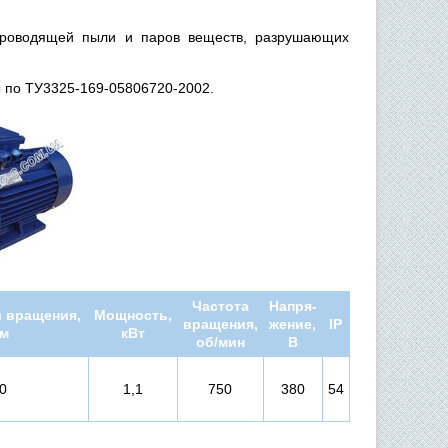
проводящей пыли и паров веществ, разрушающих
ы по ТУ3325-169-05806720-2002.
Частота
Напря-
 вращения,
Мощность,
вращения,
жение,
IP
м
кВт
об/мин
В
0
1,1
750
380
54