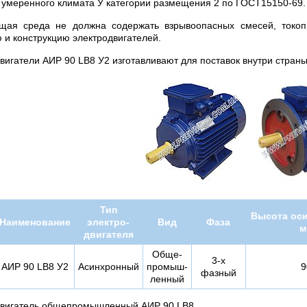
 умеренного климата У категории размещения 2 по ГОСТ15150-69.
щая среда не должна содержать взрывоопасных смесей, токо
 и конструкцию электродвигателей.
вигатели АИР 90 LВ8 У2 изготавливают для поставок внутри стран
Тип
Высота оси
Наименование
электро-
Вид
Фаза
м
двигателя
Обще-
3-х
АИР 90 LB8 У2
Асинхронный
промыш-
9
фазный
ленный
двигатель общепромышленный АИР 90 LB8