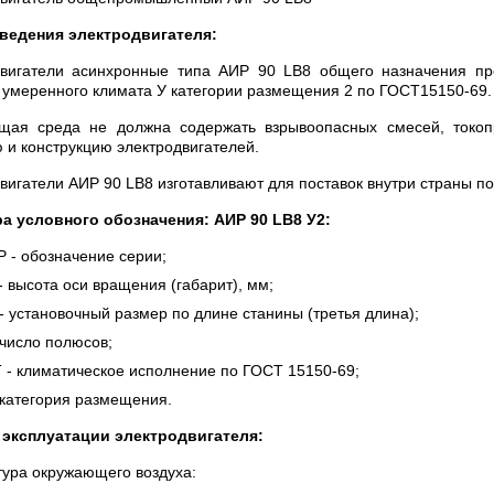
ведения электродвигателя:
двигатели асинхронные типа АИР 90 LB8 общего назначения п
 умеренного климата У категории размещения 2 по ГОСТ15150-69.
щая среда не должна содержать взрывоопасных смесей, токо
 и конструкцию электродвигателей.
вигатели АИР 90 LB8 изготавливают для поставок внутри страны п
а условного обозначения: АИР 90 LB8 У2:
 - обозначение серии;
- высота оси вращения (габарит), мм;
- установочный размер по длине станины (третья длина);
 число полюсов;
Т - климатическое исполнение по ГОСТ 15150-69;
 категория размещения.
 эксплуатации электродвигателя:
ура окружающего воздуха: