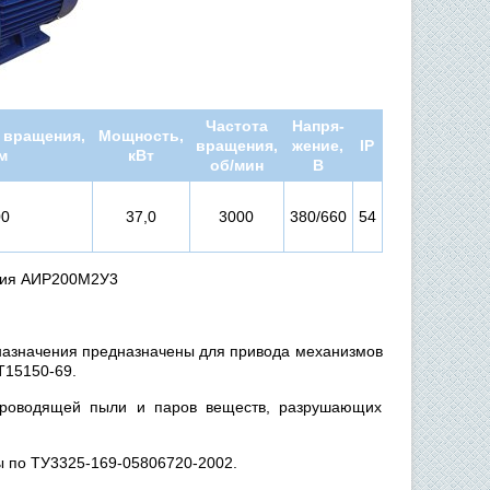
Частота
Напря-
 вращения,
Мощность,
вращения,
жение,
IP
м
кВт
об/мин
В
00
37,0
3000
380/660
54
ния АИР200М2У3
азначения предназначены для привода механизмов
Т15150-69.
проводящей пыли и паров веществ, разрушающих
ы по ТУ3325-169-05806720-2002.