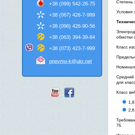
Степень 
+38 (099) 542-28-75
Условия 
+38 (067) 426-7-999
Техниче
+38 (096) 426-90-56
Электрод
+38 (063) 394-39-84
обмотки с
Класс из
+38 (073) 423-7-999
Предельн
pnevmo-k@ukr.net
Номиналь
Средний 
для клас
Класс ви
1,8
2,8
Требован
75.