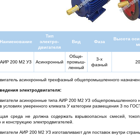
Тип
Высота оси
Наименование
электро-
Вид
Фаза
м
двигателя
Обще-
3-х
АИР 200 M2 У3
Асинхронный
промыш-
2
фазный
ленный
двигатель асинхронный трехфазный общепромышленного назначе
ведения электродвигателя:
вигатели асинхронные типа АИР 200 М2 У3 общепромышленного н
в условиях умеренного климата У категории размещения 3 по ГОС
щая среда не должна содержать взрывоопасных смесей, токо
 и конструкцию электродвигателей.
вигатели АИР 200 М2 У3 изготавливают для поставок внутри стран