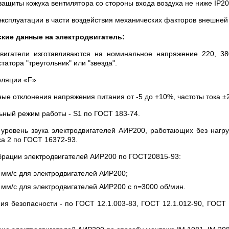
защиты кожуха вентилятора со стороны входа воздуха не ниже IР2
эксплуатации в части воздействия механических факторов внешней
ские данные на электродвигатель:
вигатели изготавливаются на номинальное напряжение 220, 3
татора "треугольник" или "звезда".
оляции «F»
ые отклонения напряжения питания от -5 до +10%, частоты тока ±
ный режим работы - S1 по ГОСТ 183-74.
уровень звука электродвигателей АИР200, работающих без нагр
са 2 по ГОСТ 16372-93.
брации электродвигателей АИР200 по ГОСТ20815-93:
 мм/с для электродвигателей АИР200;
 мм/с для электродвигателей АИР200 с n=3000 об/мин.
ия безопасности - по ГОСТ 12.1.003-83, ГОСТ 12.1.012-90, ГОСТ 1