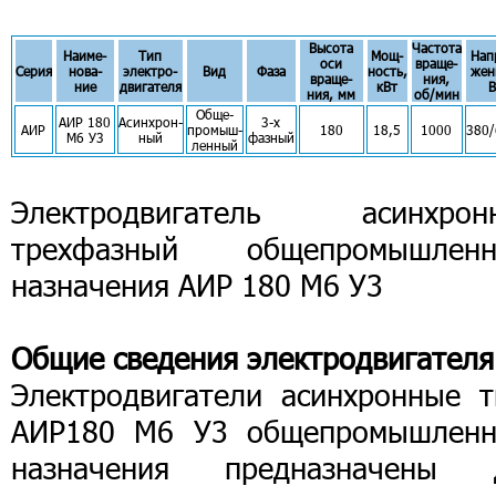
Высота
Частота
Наиме-
Тип
Мощ-
Нап
оси
враще-
Серия
нова-
электро-
Вид
Фаза
ность,
жен
враще-
ния,
ние
двигателя
кВт
В
ния, мм
об/мин
Обще-
АИР 180
Асинхрон-
3-х
АИР
промыш-
180
18,5
1000
380/
M6 У3
ный
фазный
ленный
Электродвигатель асинхрон
трехфазный общепромышленн
назначения АИР 180 М6 У3
Общие сведения электродвигателя
Электродвигатели асинхронные т
АИР180 М6 У3 общепромышленн
назначения предназначены 