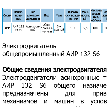
Частота
Наиме-
Тип
Высота
Мощ-
На
враще-
Серия
нова-
электро-
Вид
Фаза
оси враще-
ность,
же
ния,
ние
двигателя
ния, мм
кВт
об/мин
Обще-
АИР 132
Асинхрон-
3-х
АИР
промыш-
132
5,5
1000
3
S6 У3
ный
фазный
ленный
Электродвигатель
общепромышленный АИР 132 S6
Общие сведения электродвигателя
Электродвигатели асинхронные т
АИР 132 S6 общего назначе
предназначены для прив
механизмов и машин в услов