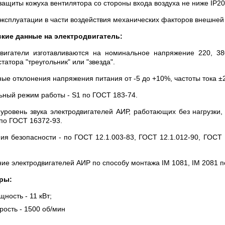
защиты кожуха вентилятора со стороны входа воздуха не ниже IР2
эксплуатации в части воздействия механических факторов внешней
ские данные на электродвигатель:
вигатели изготавливаются на номинальное напряжение 220, 3
татора "треугольник" или "звезда".
ые отклонения напряжения питания от -5 до +10%, частоты тока ±
ный режим работы - S1 по ГОСТ 183-74.
уровень звука электродвигателей АИР, работающих без нагрузки
 по ГОСТ 16372-93.
ия безопасности - по ГОСТ 12.1.003-83, ГОСТ 12.1.012-90, ГОСТ 1
ие электродвигателей АИР по способу монтажа IM 1081, IM 2081 п
ры:
ность - 11 кВт;
рость - 1500 об/мин