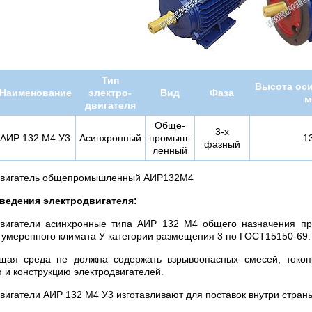
Тип
Высота оси
Наименование
электро-
Вид
Фаза
м
двигателя
Обще-
3-х
АИР 132 M4 У3
Асинхронный
промыш-
1
фазный
ленный
двигатель общепромышленный АИР132M4
ведения электродвигателя:
двигатели асинхронные типа АИР 132 М4 общего назначения п
 умеренного климата У категории размещения 3 по ГОСТ15150-69.
щая среда не должна содержать взрывоопасных смесей, токо
 и конструкцию электродвигателей.
вигатели АИР 132 М4 У3 изготавливают для поставок внутри стран