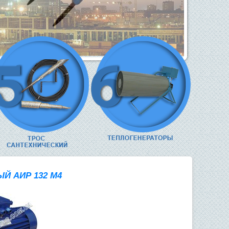
Й АИР 132 М4