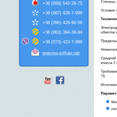
Степень 
+38 (099) 542-28-75
Условия 
+38 (067) 426-7-999
Техниче
+38 (096) 426-90-56
Электрод
+38 (063) 394-39-84
обмотки с
Предельн
+38 (073) 423-7-999
Номиналь
pnevmo-k@ukr.net
Средний 
класса 2
Требован
75.
Исполнен
Парамет
Мощ
ско