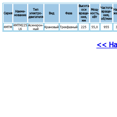
Высота
Частота
Тип
оси
Мощ-
На
Наиме-
враще-
Серия
электро-
Вид
Фаза
враще-
ность,
же
нование
ния,
двигателя
ния,
кВт
об/мин
мм
4МТМ225
Асинхрон-
4МТМ
Крановый
Трехфазный
225
55,0
955
L6
ный
<< На