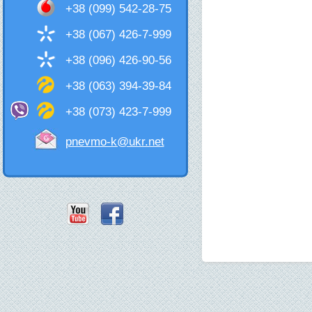
+38 (099) 542-28-75
+38 (067) 426-7-999
+38 (096) 426-90-56
+38 (063) 394-39-84
+38 (073) 423-7-999
pnevmo-k@ukr.net