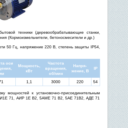
бытовой техники (деревообрабатывающие станки,
ния (Кормоизмельчители, бетоносмесители и др.)
ти 50 Гц, напряжение 220 В, степень защиты IP54,
та оси
Частота
Мощность,
Напря-
ения,
вращения,
IP
кВт
жение, В
мм
об/мин
71
1,1
3000
220
54
ку мощностей к установочно-присоединительным
И1Е 71, АИР 1Е В2, 5АМЕ 71 В2, 5АЕ 71В2, АДЕ 71