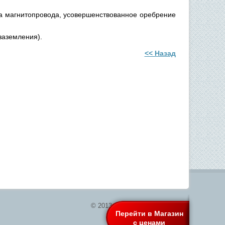
ка магнитопровода, усовершенствованное оребрение
заземления).
<< Назад
© 2013 Все права защищены
Ы
Перейти в Магазин
с ценами