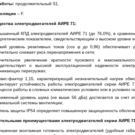
аботы:
продолжительный S1.
золяции
– F.
ества электродвигателей АИРЕ 71:
вышенный КПД электродвигателей АИРЕ 71 (до 76,0%), в сравне
ргетическим показателем, свидетельствующим о высоком уровне и
зкий уровень реактивных токов (сos φ до 0,86) обеспечивает 
чительно снижает риск перенапряжения в сети;
ачительное увеличение кратности пускового и максимально
идетельствует о высокой эксплуатационной надежности элек
никающих перегрузках;
рвис-фактор 1,15, характеризующий незначительный нагрев обм
рантирует устойчивость работы электродвигателей серии АИРЕ 
цессе работы в сложных климатических условиях или в условиях ча
ниженный уровень шума (не выше 56 дБа) достигается за счет 
имальной системы вентиляции;
пень защиты IP54 определяет повышенную защищенность оболочки
тельными преимуществами электродвигателей серии АИРЕ 71
чшенная монтажная готовность электродвигателей (удобные габа