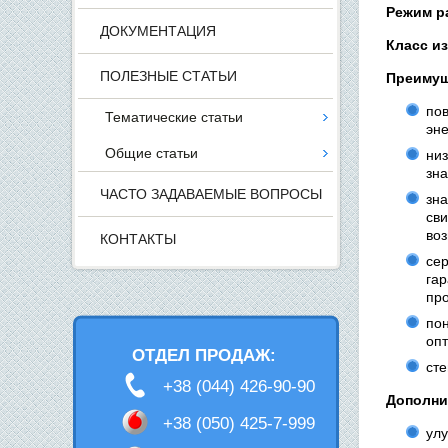
Режим р
ДОКУМЕНТАЦИЯ
Класс и
ПОЛЕЗНЫЕ СТАТЬИ
Преимущ
по
Тематические статьи
эне
Общие статьи
ни
зна
ЧАСТО ЗАДАВАЕМЫЕ ВОПРОСЫ
зн
св
воз
КОНТАКТЫ
се
га
про
по
опт
ОТДЕЛ ПРОДАЖ:
сте
+38 (044) 426-90-90
Дополни
+38 (050) 425-7-999
улу