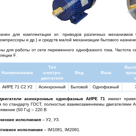
начен для комплектации эл. приводов различных механизмов 
компрессоры и др.) и средств малой механизации бытового назначе
ны для работы от сети переменного однофазного тока. Частота се
ляции F.
Тип
Высо
Наименование
электро-
Вид
Фаза
вращ
двигателя
АИРЕ 71 С2 У2
Асинхронный
Бытовой
Однофазный
двигатели асинхронные однофазные АИРЕ 71
имеют привяз
 по стандарту ГОСТ, полностью взаимозаменяемы двигателями А
яжение (50 Гц) – 220 В.
ческие исполнения
– У2, У3.
ктивное исполнение
– IM1081, IM2081.