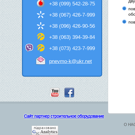
дву
+38 (099) 542-28-75
пов
обо
+38 (067) 426-7-999
пов
+38 (096) 426-90-56
+38 (063) 394-39-84
+38 (073) 423-7-999
pnevmo-k@ukr.net
О НА